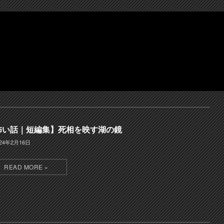
怖い話｜短編集】死相を映す湖の鏡
024年2月16日