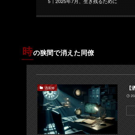
2025年7月、生き残るために
時
の狭間で消えた同僚
【
洒落怖
2