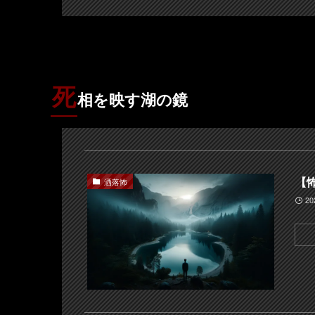
死
相を映す湖の鏡
【
洒落怖
2