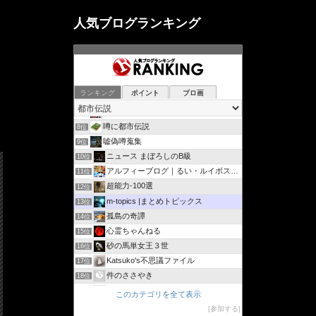
人気ブログランキング
ランキング
ポイント
ブロ画
超常ファイル∞
6位
都市伝説☆世界の仕組み速報ちゃんねる
7位
噂に都市伝説
8位
嘘偽噂蒐集
9位
ニュース まぼろしのB級
10位
アルフィーブログ｜るい・ルイボスティー
11位
超能力-100選
12位
m-topics |まとめトピックス
13位
孤島の奇譚
14位
心霊ちゃんねる
15位
砂の馬単女王３世
16位
Katsuko's不思議ファイル
17位
件のささやき
18位
乱読流星
19位
このカテゴリを全て表示
俺ブロ
20位
参加する