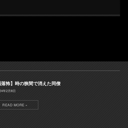
洒落怖】時の狭間で消えた同僚
024年2月8日