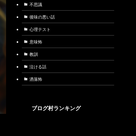
不思議
後味の悪い話
心理テスト
意味怖
教訓
泣ける話
洒落怖
ブログ村ランキング