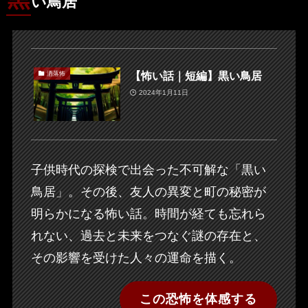
い鳥居
【怖い話｜短編】黒い鳥居
洒落怖
2024年1月11日
子供時代の探検で出会った不可解な「黒い
鳥居」。その後、友人の異変と町の秘密が
明らかになる怖い話。時間が経ても忘れら
れない、過去と未来をつなぐ謎の存在と、
その影響を受けた人々の運命を描く。
この恐怖を体感する