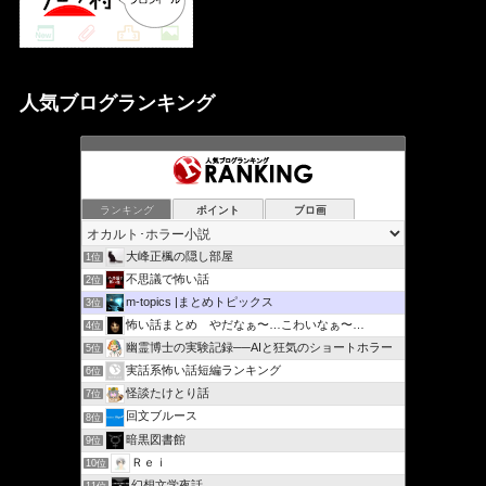
人気ブログランキング
ランキング
ポイント
ブロ画
大峰正楓の隠し部屋
1位
不思議で怖い話
2位
m-topics |まとめトピックス
3位
怖い話まとめ やだなぁ〜…こわいなぁ〜…
4位
幽霊博士の実験記録──AIと狂気のショートホラー
5位
実話系怖い話短編ランキング
6位
怪談たけとり話
7位
回文ブルース
8位
暗黒図書館
9位
Ｒｅｉ
10位
幻想文学夜話