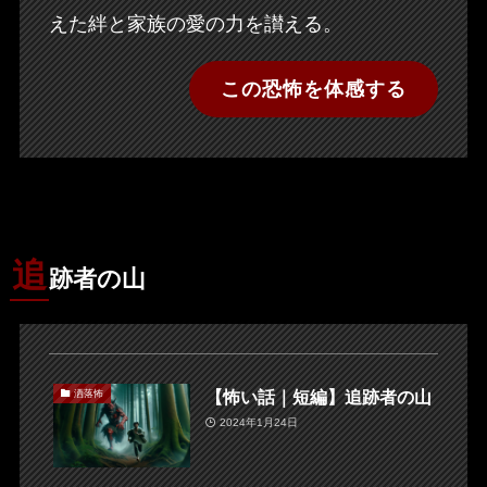
えた絆と家族の愛の力を讃える。
この恐怖を体感する
追
跡者の山
【怖い話｜短編】追跡者の山
洒落怖
2024年1月24日