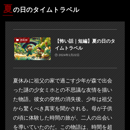
夏
の日のタイムトラベル
【怖い話｜短編】夏の日のタ
洒落怖
イムトラベル
2024年1月22日
夏休みに祖父の家で過ごす少年が森で出会
った謎の少女ミホとの不思議な友情を描い
た物語。彼女の突然の消失後、少年は祖父
から驚くべき真実を聞かされる。母が子供
の頃に体験した時間の旅が、二人の出会い
を導いていたのだ。この物語は、時間を超