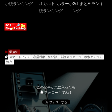
小説ランキング
オカルト･ホラー小
2chまとめランキ
説ランキング
ング
洒落怖
スマートフォン
心霊現象
怖い話
未読メッセージ
検索エンジン
深夜
この記事が気に入ったら
フォローしてね！