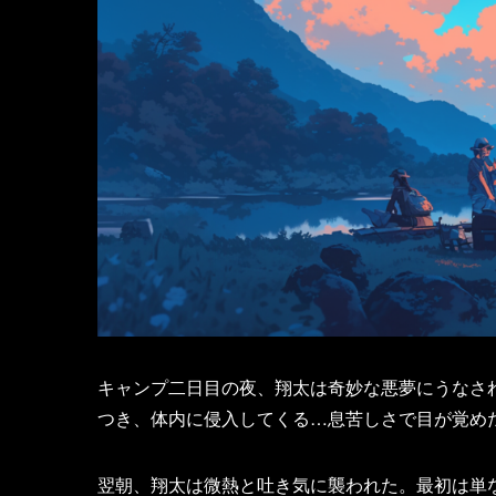
キャンプ二日目の夜、翔太は奇妙な悪夢にうなさ
つき、体内に侵入してくる…息苦しさで目が覚め
翌朝、翔太は微熱と吐き気に襲われた。最初は単