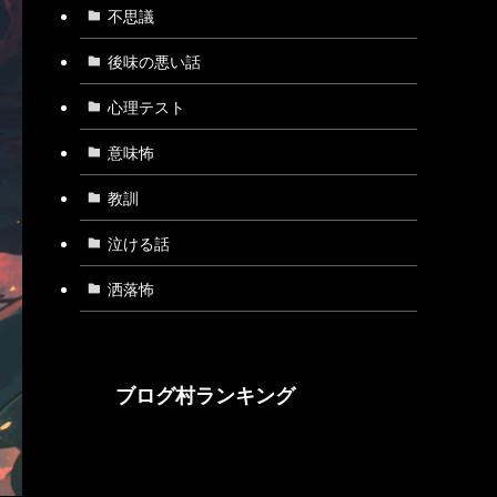
不思議
後味の悪い話
心理テスト
意味怖
教訓
泣ける話
洒落怖
ブログ村ランキング