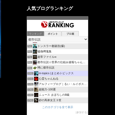
人気ブログランキング
ランキング
ポイント
ブロ画
摩訶不思議の世界（未曾有写真 ）峠の祥龍
3位
摩訶不思議の世界《未曾有（みぞう）写真》
4位
トンスラー都築浩(爆)
5位
嘘偽噂蒐集
6位
超常ファイル∞
7位
都市伝説☆世界の仕組み速報ちゃんねる
8位
噂に都市伝説
9位
m-topics |まとめトピックス
10位
心霊ちゃんねる
11位
アルフィーブログ｜るい・ルイボスティー
12位
超能力-100選
13位
ニュース まぼろしのB級
14位
砂の馬単女王３世
15位
孤島の奇譚
16位
このカテゴリを全て表示
Katsuko's不思議ファイル
17位
参加する