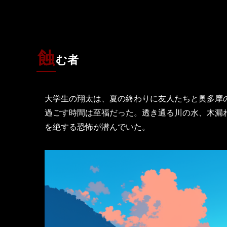
蝕
む者
大学生の翔太は、夏の終わりに友人たちと奥多摩
過ごす時間は至福だった。透き通る川の水、木漏
を絶する恐怖が潜んでいた。