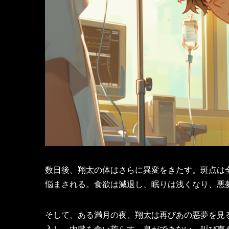
数日後、翔太の体はさらに異変をきたす。斑点は
悩まされる。食欲は減退し、眠りは浅くなり、悪
そして、ある満月の夜、翔太は再びあの悪夢を見
入し、内臓を食い荒らす…息ができない、叫び声