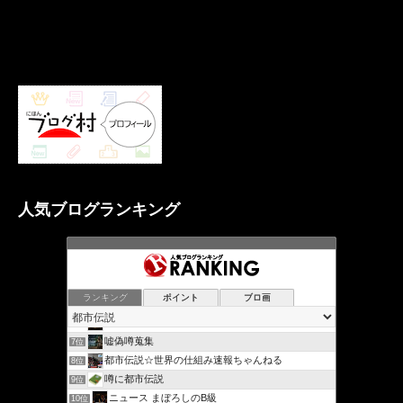
人気ブログランキング
ランキング
ポイント
ブロ画
トンスラー都築浩(爆)
5位
超常ファイル∞
6位
嘘偽噂蒐集
7位
都市伝説☆世界の仕組み速報ちゃんねる
8位
噂に都市伝説
9位
ニュース まぼろしのB級
10位