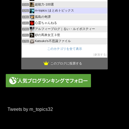
超能力-100選
11位
m-topics |まとめトピックス
12位
孤島の奇譚
13位
心霊ちゃんねる
14位
アルフィーブログ｜るい・ルイボスティー
15位
砂の馬単女王３世
16位
Katsuko's不思議ファイル
17位
件のささやき
18位
このカテゴリを全て表示
[鵺速] あなたの傍の怖い話
19位
参加する
このブログに投票する
Tweets by m_topics32