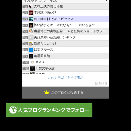
大峰正楓の隠し部屋
1位
不思議で怖い話
2位
m-topics |まとめトピックス
3位
怖い話まとめ やだなぁ〜…こわいなぁ〜…
4位
幽霊博士の実験記録──AIと狂気のショートホラー
5位
実話系怖い話短編ランキング
6位
怪談たけとり話
7位
回文ブルース
8位
暗黒図書館
9位
Ｒｅｉ
10位
幻想文学夜話
11位
運の光
12位
このカテゴリを全て表示
怖いと感じた先に見えるもの(心霊・オカルト・恐怖体験談)
13位
参加する
視世陽木の怖い話 | 手軽に読める短編実話集
14位
このブログに投票する
通りすがりの〇〇なホラーブログ
15位