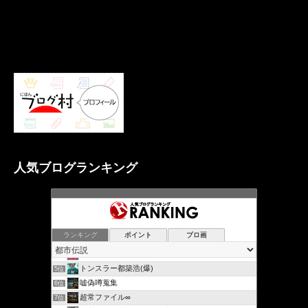
人気ブログランキング
ランキング
ポイント
ブロ画
摩訶不思議の世界（未曾有写真 ）峠の祥龍
3位
摩訶不思議の世界《未曾有（みぞう）写真》
4位
トンスラー都築浩(爆)
5位
嘘偽噂蒐集
6位
超常ファイル∞
7位