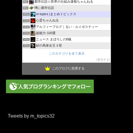
都市伝説☆世界の仕組み速報ちゃんねる
8位
噂に都市伝説
9位
m-topics |まとめトピックス
10位
心霊ちゃんねる
11位
アルフィーブログ｜るい・ルイボスティー
12位
超能力-100選
13位
ニュース まぼろしのB級
14位
砂の馬単女王３世
15位
孤島の奇譚
16位
このカテゴリを全て表示
Katsuko's不思議ファイル
17位
参加する
このブログに投票する
Tweets by m_topics32