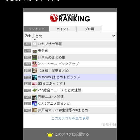
ランキング
ポイント
ブロ画
SS貯蔵庫
24位
営業マンが使える話題まとめ
25位
ハヤブサー速報
26位
モチ速
27位
いきものまとめ帳
28位
2chニュース ピックアップ
29位
（遅報）歴史まとめ
30位
m-topics |まとめトピックス
31位
SSまにあっくす！
32位
2ch総合ニュースまとめ速報
33位
芸能ニユ−ス関連
34位
なんJアニメ部まとめ
35位
井戸端マッハ@生活系2chまとめ
36位
mashlife通信
37位
このカテゴリを全て表示
ぁゃιぃ(*ﾟーﾟ)NEWS 2nd
38位
参加する
このブログに投票する