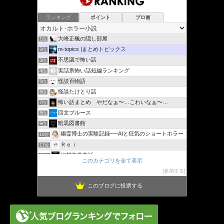
ランキング
ポイント
ブロ画
大峰正楓の隠し部屋
1位
m-topics |まとめトピックス
2位
不思議で怖い話
3位
実話系怖い話短編ランキング
4位
怪談百物語
5位
怪談たけとり話
6位
怖い話まとめ やだなぁ〜…こわいなぁ〜…
7位
回文ブルース
8位
暗黒図書館
9位
幽霊博士の実験記録──AIと狂気のショートホラー
10位
Ｒｅｉ
11位
幻想文学夜話
12位
このカテゴリを全て表示
運の光
13位
参加する
怖いと感じた先に見えるもの(心霊・オカルト・恐怖体験談)
14位
このブログに投票する
視世陽木の怖い話 | 手軽に読める短編実話集
15位