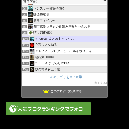
摩訶不思議の世界《未曾有（みぞう）写真》
4位
トンスラー都築浩(爆)
5位
嘘偽噂蒐集
6位
超常ファイル∞
7位
都市伝説☆世界の仕組み速報ちゃんねる
8位
噂に都市伝説
9位
m-topics |まとめトピックス
10位
心霊ちゃんねる
11位
アルフィーブログ｜るい・ルイボスティー
12位
超能力-100選
13位
ニュース まぼろしのB級
14位
砂の馬単女王３世
15位
孤島の奇譚
16位
このカテゴリを全て表示
Katsuko's不思議ファイル
17位
参加する
このブログに投票する